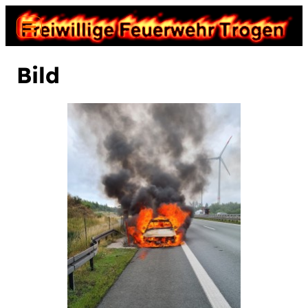
Neuigkeiten
Bild
Einsätze
Termine
Jugend
Fahrzeuge
Gerätehaus
Geschichte