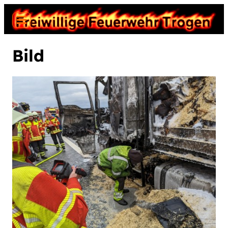
Neuigkeiten
Bild
Einsätze
Termine
Jugend
Fahrzeuge
Gerätehaus
Geschichte